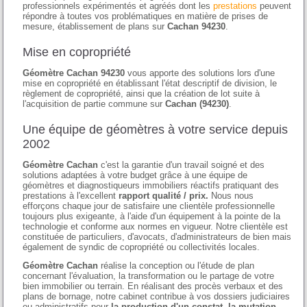
professionnels expérimentés et agréés dont les
prestations
peuvent
répondre à toutes vos problématiques en matière de prises de
mesure, établissement de plans sur
Cachan 94230
.
Mise en copropriété
Géomètre Cachan 94230
vous apporte des solutions lors d'une
mise en copropriété en établissant l'état descriptif de division, le
règlement de copropriété, ainsi que la création de lot suite à
l'acquisition de partie commune sur
Cachan (94230)
.
Une équipe de géomètres à votre service depuis
2002
Géomètre Cachan
c'est la garantie d'un travail soigné et des
solutions adaptées à votre budget grâce à une équipe de
géomètres et diagnostiqueurs immobiliers réactifs pratiquant des
prestations à l'excellent
rapport qualité / prix.
Nous nous
efforçons chaque jour de satisfaire une clientèle professionnelle
toujours plus exigeante, à l'aide d'un équipement à la pointe de la
technologie et conforme aux normes en vigueur. Notre clientèle est
constituée de particuliers, d'avocats, d'administrateurs de bien mais
également de syndic de copropriété ou collectivités locales.
Géomètre Cachan
réalise la conception ou l'étude de plan
concernant l'évaluation, la transformation ou le partage de votre
bien immobilier ou terrain. En réalisant des procès verbaux et des
plans de bornage, notre cabinet contribue à vos dossiers judiciaires
ou administratifs pour
la production d'un constat, la mutation