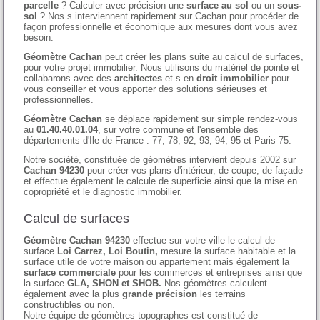
parcelle
? Calculer avec précision une
surface au sol
ou un
sous-
sol
? Nos s interviennent rapidement sur Cachan pour procéder de
façon professionnelle et économique aux mesures dont vous avez
besoin.
Géomètre Cachan
peut créer les plans suite au calcul de surfaces,
pour votre projet immobilier. Nous utilisons du matériel de pointe et
collabarons avec des
architectes
et s en
droit immobilier
pour
vous conseiller et vous apporter des solutions sérieuses et
professionnelles.
Géomètre Cachan
se déplace rapidement sur simple rendez-vous
au
01.40.40.01.04
, sur votre commune et l'ensemble des
départements d'Ile de France : 77, 78, 92, 93, 94, 95 et Paris 75.
Notre société, constituée de géomètres intervient depuis 2002 sur
Cachan 94230
pour créer vos plans d'intérieur, de coupe, de façade
et effectue également le calcule de superficie ainsi que la mise en
copropriété et le diagnostic immobilier.
Calcul de surfaces
Géomètre Cachan 94230
effectue sur votre ville le calcul de
surface
Loi Carrez, Loi Boutin,
mesure la surface habitable et la
surface utile de votre maison ou appartement mais également la
surface commerciale
pour les commerces et entreprises ainsi que
la surface
GLA, SHON et SHOB.
Nos géomètres calculent
également avec la plus
grande précision
les terrains
constructibles ou non.
Notre équipe de géomètres topographes est constitué de