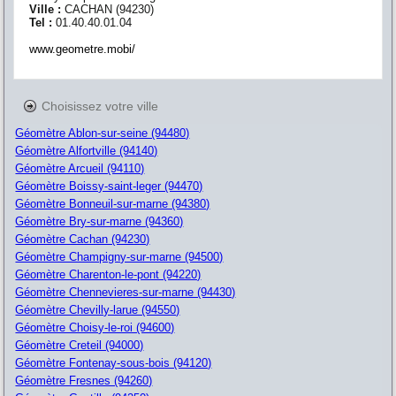
Ville :
CACHAN
(
94230
)
Tel :
01.40.40.01.04
www.geometre.mobi/
Choisissez votre ville
Géomètre Ablon-sur-seine (94480)
Géomètre Alfortville (94140)
Géomètre Arcueil (94110)
Géomètre Boissy-saint-leger (94470)
Géomètre Bonneuil-sur-marne (94380)
Géomètre Bry-sur-marne (94360)
Géomètre Cachan (94230)
Géomètre Champigny-sur-marne (94500)
Géomètre Charenton-le-pont (94220)
Géomètre Chennevieres-sur-marne (94430)
Géomètre Chevilly-larue (94550)
Géomètre Choisy-le-roi (94600)
Géomètre Creteil (94000)
Géomètre Fontenay-sous-bois (94120)
Géomètre Fresnes (94260)