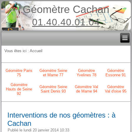
Géomètre Cachan
01.40.40.01.04
Vous êtes ici :
Accueil
Géomètre Paris
Géomètre Seine
Géomètre
Géomètre
75
et Marne 77
Yvelines 78
Essonne 91
Géomètre
Géomètre Seine
Géomètre Val
Géomètre
Hauts de Seine
Saint Denis 93
de Marne 94
Val d'oise 95
92
Interventions de nos géomètres : à
Cachan
Publié le lundi 20 janvier 2014 10:33