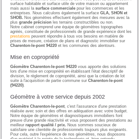
surface habitable et surface utile de votre maison ou appartement
mais aussi la
surface commerciale
pour les commerces et les
entreprises. Nous calculons également la surface
GLA, SHON et
SHOB.
Nos géomètres effectuent également des mesures avec la
plus
grande précision
les terrains constructibles ou non.
Notre cabinet comprend une équipe de géomètres topographes
agréés, constituée de professionnels de grande expérience dont les
prestations
peuvent répondre à tous vos besoins en matière de
prises de mesure, création de plans et diagnostic immobilier sur
Charenton-le-pont 94220
et les communes des alentours.
Mise en copropriété
Géomètre Charenton-le-pont 94220
vous apporte des solutions
lors d'une mise en copropriété en établissant l'état descriptif de
division, le règlement de copropriété, ainsi que la création de lot
suite à l'acquisition de partie commune sur
Charenton-le-pont
(94220)
.
Géomètre à votre service depuis 2002
Géomètre Charenton-le-pont
, c'est l'assurance d'une prestation
réalisée avec soin et des offres en adéquation avec votre budget.
Notre équipe de géomètres et diagnostiqueurs immobiliers font
preuve d'une grande réactivité et vous proposent des prestations au
meilleur
rapport qualité / prix.
Nous sommes soucieux de
satisfaire une clientèle de professionnels toujours plus exigeants.
Pour cela, outre l'expérience de nos géomètres, nous disposons
d'un matériel à la pointe de la technologie et, bien entendu,