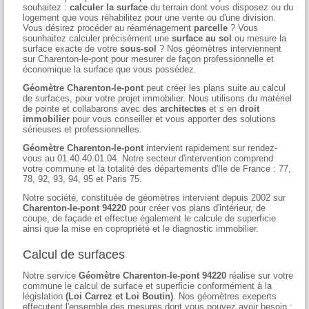
souhaitez :
calculer la surface
du terrain dont vous disposez ou du
logement que vous réhabilitez pour une vente ou d'une division.
Vous désirez procéder au réaménagement
parcelle
? Vous
sounhaitez calculer précisément une
surface au sol
ou mesure la
surface exacte de votre
sous-sol
? Nos géomètres interviennent
sur Charenton-le-pont pour mesurer de façon professionnelle et
économique la surface que vous possédez.
Géomètre Charenton-le-pont
peut créer les plans suite au calcul
de surfaces, pour votre projet immobilier. Nous utilisons du matériel
de pointe et collabarons avec des
architectes
et s en
droit
immobilier
pour vous conseiller et vous apporter des solutions
sérieuses et professionnelles.
Géomètre Charenton-le-pont
intervient rapidement sur rendez-
vous au 01.40.40.01.04. Notre secteur d'intervention comprend
votre commune et la totalité des départements d'Ile de France : 77,
78, 92, 93, 94, 95 et Paris 75.
Notre société, constituée de géomètres intervient depuis 2002 sur
Charenton-le-pont 94220
pour créer vos plans d'intérieur, de
coupe, de façade et effectue également le calcule de superficie
ainsi que la mise en copropriété et le diagnostic immobilier.
Calcul de surfaces
Notre service
Géomètre Charenton-le-pont 94220
réalise sur votre
commune le calcul de surface et superficie conformément à la
législation
(Loi Carrez et Loi Boutin)
. Nos géomètres exeperts
effecutent l'ensemble des mesures dont vous pouvez avoir besoin :