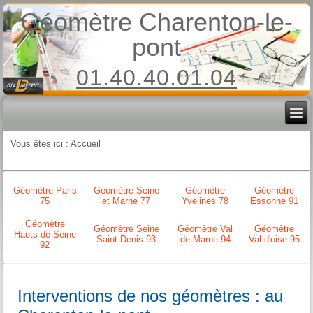
Géomètre Charenton-le-
pont
01.40.40.01.04
Vous êtes ici :
Accueil
Géomètre Paris
Géomètre Seine
Géomètre
Géomètre
75
et Marne 77
Yvelines 78
Essonne 91
Géomètre
Géomètre Seine
Géomètre Val
Géomètre
Hauts de Seine
Saint Denis 93
de Marne 94
Val d'oise 95
92
Interventions de nos géomètres : au