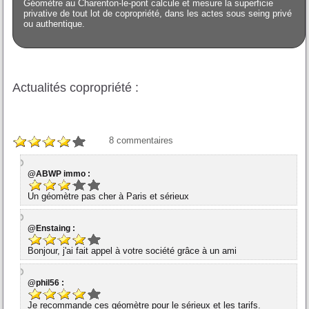
Géomètre au Charenton-le-pont calcule et mesure la superficie
privative de tout lot de copropriété, dans les actes sous seing privé
ou authentique.
Actualités copropriété :
8
commentaires
@ABWP immo :
Un géomètre pas cher à Paris et sérieux
@Enstaing :
Bonjour, j'ai fait appel à votre société grâce à un ami
@phil56 :
Je recommande ces géomètre pour le sérieux et les tarifs.