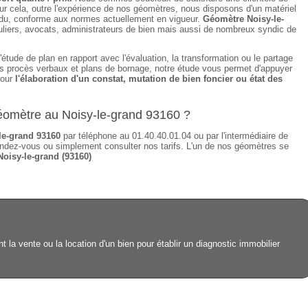
ur cela, outre l'expérience de nos géomètres, nous disposons d'un matériel
tendu, conforme aux normes actuellement en vigueur.
Géomètre Noisy-le-
uliers, avocats, administrateurs de bien mais aussi de nombreux syndic de
étude de plan en rapport avec l'évaluation, la transformation ou le partage
des procès verbaux et plans de bornage, notre étude vous permet d'appuyer
pour
l'élaboration d'un constat, mutation de bien foncier ou état des
géomètre au Noisy-le-grand 93160 ?
le-grand 93160
par téléphone au 01.40.40.01.04 ou par l'intermédiaire de
ndez-vous ou simplement consulter nos tarifs. L'un de nos géomètres se
Noisy-le-grand (93160)
 la vente ou la location d'un bien pour établir un diagnostic immobilier