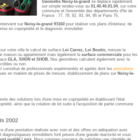
Géomètre Noisy-le-grand
se déplace rapidement
sur simple rendez-vous au
01.40.40.01.04
, sur votre
commune et l'ensemble des départements d'Ile de
France : 77, 78, 92, 93, 94, 95 et Paris 75.
intervient sur
Noisy-le-grand 93160
pour réaliser vos plans d'intérieur, de
mise en copropriété et le diagnostic immobilier.
sur votre ville le calcul de surface
Loi Carrez, Loi Boutin,
mesure la
votre maison ou appartement mais également la
surface commerciale
pour les
rface
GLA, SHON et SHOB.
Nos géomètres calculent également avec la
uctibles ou non.
t constitué de professionnels expérimentés et agréés dont les
prestations
ques en matière de prises de mesure, établissement de plans sur
Noisy-le-
rte des solutions lors d'une mise en copropriété en établissant l'état
opriété, ainsi que la création de lot suite à l'acquisition de partie commune
is 2002
nce d'une prestation réalisée avec soin et des offres en adéquation avec
 diagnostiqueurs immobiliers font preuve d'une grande réactivité et vous
ort qualité / prix.
Nous sommes soucieux de satisfaire une clientèle de