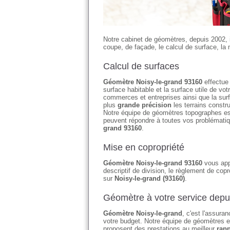
Notre cabinet de géomètres, depuis 2002, 
coupe, de façade, le calcul de surface, la 
Calcul de surfaces
Géomètre Noisy-le-grand 93160
effectue 
surface habitable et la surface utile de 
commerces et entreprises ainsi que la su
plus
grande précision
les terrains constr
Notre équipe de géomètres topographes es
peuvent répondre à toutes vos problémati
grand 93160
.
Mise en copropriété
Géomètre Noisy-le-grand 93160
vous appo
descriptif de division, le règlement de copr
sur
Noisy-le-grand (93160)
.
Géomètre à votre service depu
Géomètre Noisy-le-grand
, c'est l'assura
votre budget. Notre équipe de géomètres et
proposent des prestations au meilleur
rapp