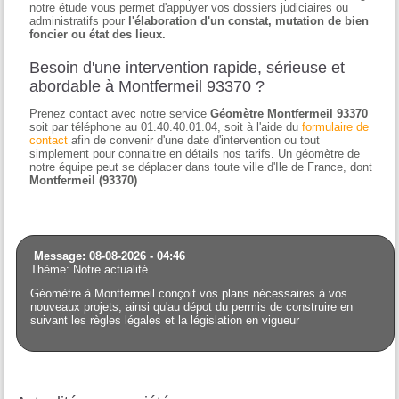
notre étude vous permet d'appuyer vos dossiers judiciaires ou
administratifs pour
l'élaboration d'un constat, mutation de bien
foncier ou état des lieux.
Besoin d'une intervention rapide, sérieuse et
abordable à Montfermeil 93370 ?
Prenez contact avec notre service
Géomètre Montfermeil 93370
soit par téléphone au 01.40.40.01.04, soit à l'aide du
formulaire de
contact
afin de convenir d'une date d'intervention ou tout
simplement pour connaitre en détails nos tarifs. Un géomètre de
notre équipe peut se déplacer dans toute ville d'Ile de France, dont
Montfermeil (93370)
Message: 08-08-2026 - 04:46
Thème: Notre actualité
Géomètre à Montfermeil conçoit vos plans nécessaires à vos
nouveaux projets, ainsi qu'au dépot du permis de construire en
suivant les règles légales et la législation en vigueur