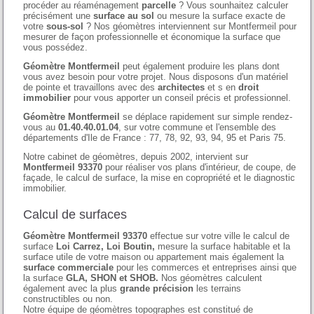
procéder au réaménagement
parcelle
? Vous sounhaitez calculer
précisément une
surface au sol
ou mesure la surface exacte de
votre
sous-sol
? Nos géomètres interviennent sur Montfermeil pour
mesurer de façon professionnelle et économique la surface que
vous possédez.
Géomètre Montfermeil
peut également produire les plans dont
vous avez besoin pour votre projet. Nous disposons d'un matériel
de pointe et travaillons avec des
architectes
et s en
droit
immobilier
pour vous apporter un conseil précis et professionnel.
Géomètre Montfermeil
se déplace rapidement sur simple rendez-
vous au
01.40.40.01.04
, sur votre commune et l'ensemble des
départements d'Ile de France : 77, 78, 92, 93, 94, 95 et Paris 75.
Notre cabinet de géomètres, depuis 2002, intervient sur
Montfermeil 93370
pour réaliser vos plans d'intérieur, de coupe, de
façade, le calcul de surface, la mise en copropriété et le diagnostic
immobilier.
Calcul de surfaces
Géomètre Montfermeil 93370
effectue sur votre ville le calcul de
surface
Loi Carrez, Loi Boutin,
mesure la surface habitable et la
surface utile de votre maison ou appartement mais également la
surface commerciale
pour les commerces et entreprises ainsi que
la surface
GLA, SHON et SHOB.
Nos géomètres calculent
également avec la plus
grande précision
les terrains
constructibles ou non.
Notre équipe de géomètres topographes est constitué de