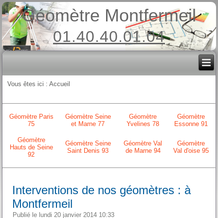
Géomètre Montfermeil
01.40.40.01.04
Vous êtes ici :
Accueil
Géomètre Paris
Géomètre Seine
Géomètre
Géomètre
75
et Marne 77
Yvelines 78
Essonne 91
Géomètre
Géomètre Seine
Géomètre Val
Géomètre
Hauts de Seine
Saint Denis 93
de Marne 94
Val d'oise 95
92
Interventions de nos géomètres : à
Montfermeil
Publié le lundi 20 janvier 2014 10:33