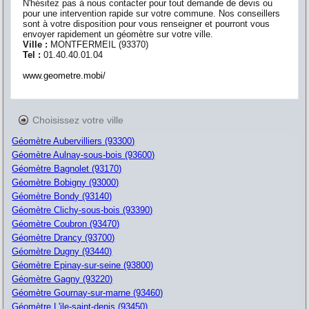
N'hésitez pas à nous contacter pour tout demande de devis ou
pour une intervention rapide sur votre commune. Nos conseillers
sont à votre disposition pour vous renseigner et pourront vous
envoyer rapidement un géomètre sur votre ville.
Ville :
MONTFERMEIL
(
93370
)
Tel :
01.40.40.01.04
www.geometre.mobi/
Choisissez votre ville
Géomètre Aubervilliers (93300)
Géomètre Aulnay-sous-bois (93600)
Géomètre Bagnolet (93170)
Géomètre Bobigny (93000)
Géomètre Bondy (93140)
Géomètre Clichy-sous-bois (93390)
Géomètre Coubron (93470)
Géomètre Drancy (93700)
Géomètre Dugny (93440)
Géomètre Epinay-sur-seine (93800)
Géomètre Gagny (93220)
Géomètre Gournay-sur-marne (93460)
Géomètre L'ile-saint-denis (93450)