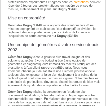
professionnels expérimentés et agréés dont les
prestations
peuvent
répondre à toutes vos problématiques en matière de prises de
mesure, établissement de plans sur
Dugny 93440
.
Mise en copropriété
Géomètre Dugny 93440
vous apporte des solutions lors d'une
mise en copropriété en établissant l'état descriptif de division, le
règlement de copropriété, ainsi que la création de lot suite à
l'acquisition de partie commune sur
Dugny (93440)
.
Une équipe de géomètres à votre service depuis
2002
Géomètre Dugny
c'est la garantie d'un travail soigné et des
solutions adaptées à votre budget grâce à une équipe de
géomètres et diagnostiqueurs immobiliers réactifs pratiquant des
prestations à l'excellent
rapport qualité / prix.
Nous nous
efforçons chaque jour de satisfaire une clientèle professionnelle
toujours plus exigeante, à l'aide d'un équipement à la pointe de la
technologie et conforme aux normes en vigueur. Notre clientèle est
constituée de particuliers, d'avocats, d'administrateurs de bien mais
également de syndic de copropriété ou collectivités locales.
Géomètre Dugny
réalise la conception ou l'étude de plan
concernant l'évaluation, la transformation ou le partage de votre
bien immobilier ou terrain. En réalisant des procès verbaux et des
plans de bornage, notre cabinet contribue à vos dossiers judiciaires
ou administratifs pour
la production d'un constat, la mutation