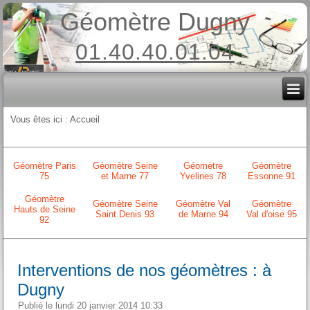
Géomètre Dugny
01.40.40.01.04
Vous êtes ici :
Accueil
Géomètre Paris
Géomètre Seine
Géomètre
Géomètre
75
et Marne 77
Yvelines 78
Essonne 91
Géomètre
Géomètre Seine
Géomètre Val
Géomètre
Hauts de Seine
Saint Denis 93
de Marne 94
Val d'oise 95
92
Interventions de nos géomètres : à
Dugny
Publié le lundi 20 janvier 2014 10:33