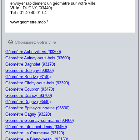
envoyer rapidement un géomètre sur votre ville.
Ville :
DUGNY
(
93440
)
Tel :
01.40.40.01.04
www.geometre.mobi/
Choisissez votre ville
Géomètre Aubervilliers (93300)
Géomètre Aulnay-sous-bois (93600)
Géomètre Bagnolet (93170)
Géomètre Bobigny (93000)
Géomètre Bondy (93140)
Géomètre Clichy-sous-bois (93390)
Géomètre Coubron (93470)
Géomètre Drancy (93700)
Géomètre Dugny (93440)
Géomètre Epinay-sur-seine (93800)
Géomètre Gagny (93220)
Géomètre Gournay-sur-marne (93460)
Géomètre L'ile-saint-denis (93450)
Géomètre La Courneuve (93120)
Géomètre Le Blanc-mesnil (93150)