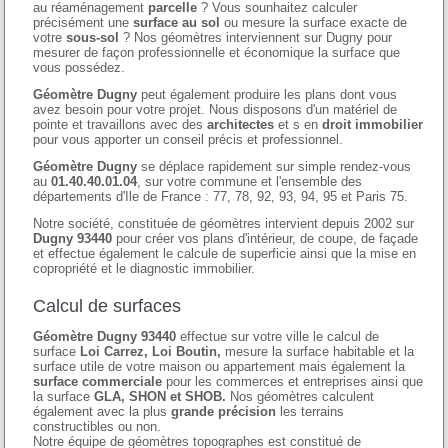
au réaménagement
parcelle
? Vous sounhaitez calculer
précisément une
surface au sol
ou mesure la surface exacte de
votre
sous-sol
? Nos géomètres interviennent sur Dugny pour
mesurer de façon professionnelle et économique la surface que
vous possédez.
Géomètre Dugny
peut également produire les plans dont vous
avez besoin pour votre projet. Nous disposons d'un matériel de
pointe et travaillons avec des
architectes
et s en
droit immobilier
pour vous apporter un conseil précis et professionnel.
Géomètre Dugny
se déplace rapidement sur simple rendez-vous
au
01.40.40.01.04
, sur votre commune et l'ensemble des
départements d'Ile de France : 77, 78, 92, 93, 94, 95 et Paris 75.
Notre société, constituée de géomètres intervient depuis 2002 sur
Dugny 93440
pour créer vos plans d'intérieur, de coupe, de façade
et effectue également le calcule de superficie ainsi que la mise en
copropriété et le diagnostic immobilier.
Calcul de surfaces
Géomètre Dugny 93440
effectue sur votre ville le calcul de
surface
Loi Carrez, Loi Boutin,
mesure la surface habitable et la
surface utile de votre maison ou appartement mais également la
surface commerciale
pour les commerces et entreprises ainsi que
la surface
GLA, SHON et SHOB.
Nos géomètres calculent
également avec la plus
grande précision
les terrains
constructibles ou non.
Notre équipe de géomètres topographes est constitué de