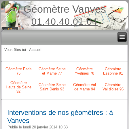
Géomètre Vanves
01.40.40.01.04
Vous êtes ici :
Accueil
Géomètre Paris
Géomètre Seine
Géomètre
Géomètre
75
et Marne 77
Yvelines 78
Essonne 91
Géomètre
Géomètre Seine
Géomètre Val
Géomètre
Hauts de Seine
Saint Denis 93
de Marne 94
Val d'oise 95
92
Interventions de nos géomètres : à
Vanves
Publié le lundi 20 janvier 2014 10:33