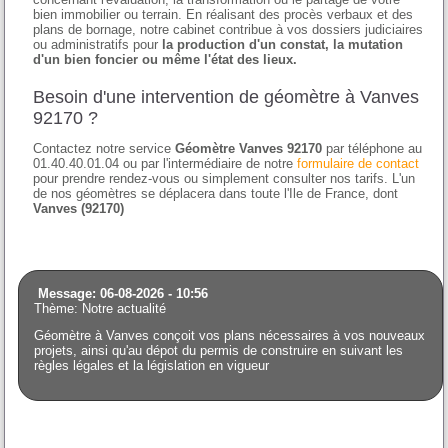
bien immobilier ou terrain. En réalisant des procès verbaux et des
plans de bornage, notre cabinet contribue à vos dossiers judiciaires
ou administratifs pour
la production d'un constat, la mutation
d'un bien foncier ou même l'état des lieux.
Besoin d'une intervention de géomètre à Vanves
92170 ?
Contactez notre service
Géomètre Vanves 92170
par téléphone au
01.40.40.01.04 ou par l'intermédiaire de notre
formulaire de contact
pour prendre rendez-vous ou simplement consulter nos tarifs. L'un
de nos géomètres se déplacera dans toute l'Ile de France, dont
Vanves (92170)
Message: 06-08-2026 - 10:56
Thème: Notre actualité
Géomètre à Vanves conçoit vos plans nécessaires à vos nouveaux
projets, ainsi qu'au dépot du permis de construire en suivant les
règles légales et la législation en vigueur