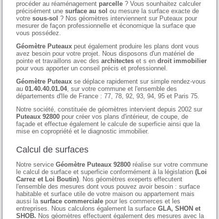
procéder au réaménagement
parcelle
? Vous sounhaitez calculer
précisément une
surface au sol
ou mesure la surface exacte de
votre
sous-sol
? Nos géomètres interviennent sur Puteaux pour
mesurer de façon professionnelle et économique la surface que
vous possédez.
Géomètre Puteaux
peut également produire les plans dont vous
avez besoin pour votre projet. Nous disposons d'un matériel de
pointe et travaillons avec des
architectes
et s en
droit immobilier
pour vous apporter un conseil précis et professionnel.
Géomètre Puteaux
se déplace rapidement sur simple rendez-vous
au
01.40.40.01.04
, sur votre commune et l'ensemble des
départements d'Ile de France : 77, 78, 92, 93, 94, 95 et Paris 75.
Notre société, constituée de géomètres intervient depuis 2002 sur
Puteaux 92800
pour créer vos plans d'intérieur, de coupe, de
façade et effectue également le calcule de superficie ainsi que la
mise en copropriété et le diagnostic immobilier.
Calcul de surfaces
Notre service
Géomètre Puteaux 92800
réalise sur votre commune
le calcul de surface et superficie conformément à la législation
(Loi
Carrez et Loi Boutin)
. Nos géomètres exeperts effecutent
l'ensemble des mesures dont vous pouvez avoir besoin : surface
habitable et surface utile de votre maison ou appartement mais
aussi la
surface commerciale
pour les commerces et les
entreprises. Nous calculons également la surface
GLA, SHON et
SHOB.
Nos géomètres effectuent également des mesures avec la