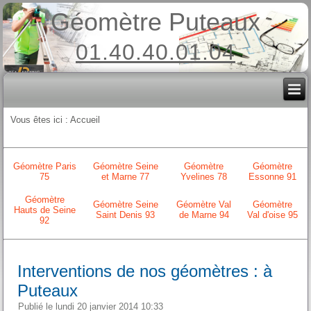
Géomètre Puteaux
01.40.40.01.04
Vous êtes ici :
Accueil
Géomètre Paris
Géomètre Seine
Géomètre
Géomètre
75
et Marne 77
Yvelines 78
Essonne 91
Géomètre
Géomètre Seine
Géomètre Val
Géomètre
Hauts de Seine
Saint Denis 93
de Marne 94
Val d'oise 95
92
Interventions de nos géomètres : à
Puteaux
Publié le lundi 20 janvier 2014 10:33