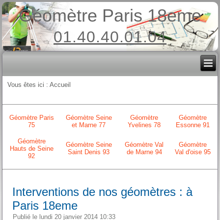
Géomètre Paris 18eme
01.40.40.01.04
Vous êtes ici :
Accueil
Géomètre Paris
Géomètre Seine
Géomètre
Géomètre
75
et Marne 77
Yvelines 78
Essonne 91
Géomètre
Géomètre Seine
Géomètre Val
Géomètre
Hauts de Seine
Saint Denis 93
de Marne 94
Val d'oise 95
92
Interventions de nos géomètres : à
Paris 18eme
Publié le lundi 20 janvier 2014 10:33