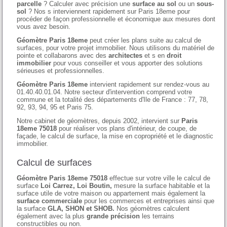
parcelle
? Calculer avec précision une
surface au sol
ou un
sous-
sol
? Nos s interviennent rapidement sur Paris 18eme pour
procéder de façon professionnelle et économique aux mesures dont
vous avez besoin.
Géomètre Paris 18eme
peut créer les plans suite au calcul de
surfaces, pour votre projet immobilier. Nous utilisons du matériel de
pointe et collabarons avec des
architectes
et s en
droit
immobilier
pour vous conseiller et vous apporter des solutions
sérieuses et professionnelles.
Géomètre Paris 18eme
intervient rapidement sur rendez-vous au
01.40.40.01.04. Notre secteur d'intervention comprend votre
commune et la totalité des départements d'Ile de France : 77, 78,
92, 93, 94, 95 et Paris 75.
Notre cabinet de géomètres, depuis 2002, intervient sur
Paris
18eme 75018
pour réaliser vos plans d'intérieur, de coupe, de
façade, le calcul de surface, la mise en copropriété et le diagnostic
immobilier.
Calcul de surfaces
Géomètre Paris 18eme 75018
effectue sur votre ville le calcul de
surface
Loi Carrez, Loi Boutin,
mesure la surface habitable et la
surface utile de votre maison ou appartement mais également la
surface commerciale
pour les commerces et entreprises ainsi que
la surface
GLA, SHON et SHOB.
Nos géomètres calculent
également avec la plus
grande précision
les terrains
constructibles ou non.