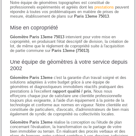
Notre équipe de géomètres topographes est constitué de
professionnels expérimentés et agréés dont les
prestations
peuvent
répondre à toutes vos problématiques en matière de prises de
mesure, établissement de plans sur
Paris 13eme 75013
.
Mise en copropriété
Géomètre Paris 13eme 75013
intervient pour votre mise en
copropriété, en produisant l'état descriptif de division, la création de
lot, de même que le règlement de copropriété suite à l'acquisition
de partie commune sur
Paris 13eme (75013)
.
Une équipe de géomètres à votre service depuis
2002
Géomètre Paris 13eme
c'est la garantie d'un travail soigné et des
solutions adaptées à votre budget grâce à une équipe de
géomètres et diagnostiqueurs immobiliers réactifs pratiquant des
prestations à l'excellent
rapport qualité / prix.
Nous nous
efforçons chaque jour de satisfaire une clientèle professionnelle
toujours plus exigeante, à l'aide d'un équipement à la pointe de la
technologie et conforme aux normes en vigueur. Notre clientèle est
constituée de particuliers, d'avocats, d'administrateurs de bien mais
également de syndic de copropriété ou collectivités locales.
Géomètre Paris 13eme
réalise la conception ou l'étude de plan
concernant l'évaluation, la transformation ou le partage de votre
bien immobilier ou terrain. En réalisant des procès verbaux et des
plans de bornage, notre cabinet contribue à vos dossiers judiciaires