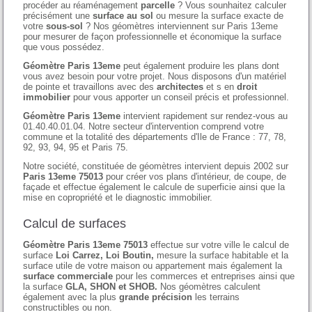
procéder au réaménagement
parcelle
? Vous sounhaitez calculer
précisément une
surface au sol
ou mesure la surface exacte de
votre
sous-sol
? Nos géomètres interviennent sur Paris 13eme
pour mesurer de façon professionnelle et économique la surface
que vous possédez.
Géomètre Paris 13eme
peut également produire les plans dont
vous avez besoin pour votre projet. Nous disposons d'un matériel
de pointe et travaillons avec des
architectes
et s en
droit
immobilier
pour vous apporter un conseil précis et professionnel.
Géomètre Paris 13eme
intervient rapidement sur rendez-vous au
01.40.40.01.04. Notre secteur d'intervention comprend votre
commune et la totalité des départements d'Ile de France : 77, 78,
92, 93, 94, 95 et Paris 75.
Notre société, constituée de géomètres intervient depuis 2002 sur
Paris 13eme 75013
pour créer vos plans d'intérieur, de coupe, de
façade et effectue également le calcule de superficie ainsi que la
mise en copropriété et le diagnostic immobilier.
Calcul de surfaces
Géomètre Paris 13eme 75013
effectue sur votre ville le calcul de
surface
Loi Carrez, Loi Boutin,
mesure la surface habitable et la
surface utile de votre maison ou appartement mais également la
surface commerciale
pour les commerces et entreprises ainsi que
la surface
GLA, SHON et SHOB.
Nos géomètres calculent
également avec la plus
grande précision
les terrains
constructibles ou non.