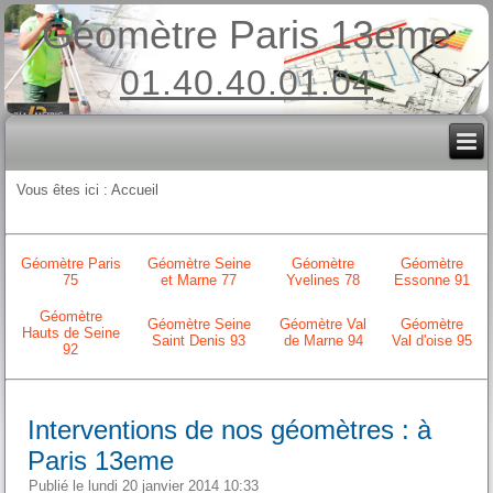
Géomètre Paris 13eme
01.40.40.01.04
Vous êtes ici :
Accueil
Géomètre Paris
Géomètre Seine
Géomètre
Géomètre
75
et Marne 77
Yvelines 78
Essonne 91
Géomètre
Géomètre Seine
Géomètre Val
Géomètre
Hauts de Seine
Saint Denis 93
de Marne 94
Val d'oise 95
92
Interventions de nos géomètres : à
Paris 13eme
Publié le lundi 20 janvier 2014 10:33